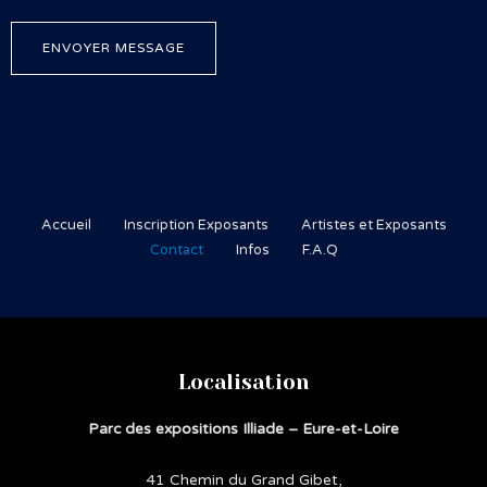
m
a
é
e
d
p
ENVOYER MESSAGE
s
e
h
s
m
o
a
a
n
g
n
e
e
d
*
*
e
*
Accueil
Inscription Exposants
Artistes et Exposants
Contact
Infos
F.A.Q
Localisation
Parc des expositions Illiade – Eure-et-Loire
41 Chemin du Grand Gibet,